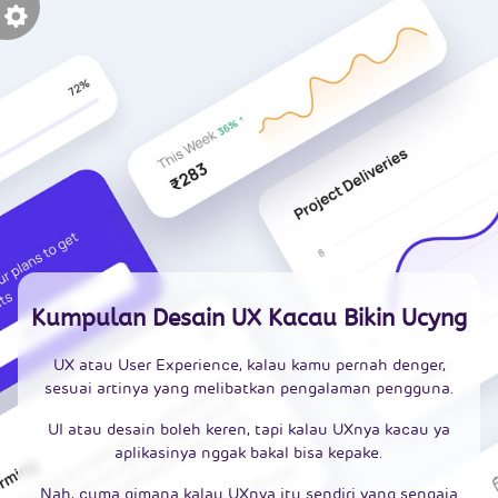
Kumpulan Desain UX Kacau Bikin Ucyng
UX atau User Experience, kalau kamu pernah denger,
sesuai artinya yang melibatkan pengalaman pengguna.
UI atau desain boleh keren, tapi kalau UXnya kacau ya
aplikasinya nggak bakal bisa kepake.
Nah, cuma gimana kalau UXnya itu sendiri yang sengaja