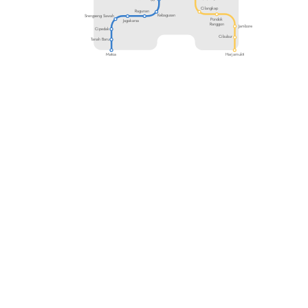
Cilangkap
Ragunan
Kebagusan
Srengseng Sawah
Pondok
Jagakarsa
Ranggon
Jambore
Cipedak
Cibubur
Tanah Baru
Matoa
Harjamukti