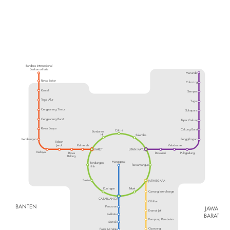
Bandara Internasional
Soekarno-Hatta
Marunda
Rawa Bokor
Cilincing
Kamal
Semper
Tegal Alur
Tugu
Cengkareng Timur
Sukapura
Cengkareng Barat
Tipar Cakung
Rawa Buaya
Cakung Barat
Cikini
Bundaran
HI
Salemba
Kembangan
Penggilingan
Kebon
Velodrome
Jeruk
Palmerah
KARET
UTAN KAYU
Kedoya
Rawa
Rawasari
Pulogadung
Belong
Manggarai
Bendungan
Rawamangun
Hilir
Satrio
JATINEGARA
Kuningan
Tebet
Cawang Interchange
CASABLANCA
Cililitan
BANTEN
JAWA
Pancoran
Kramat Jati
BARAT
Kalibata
Kampung Rambutan
Samali
Cipayung
Pasar Minggu