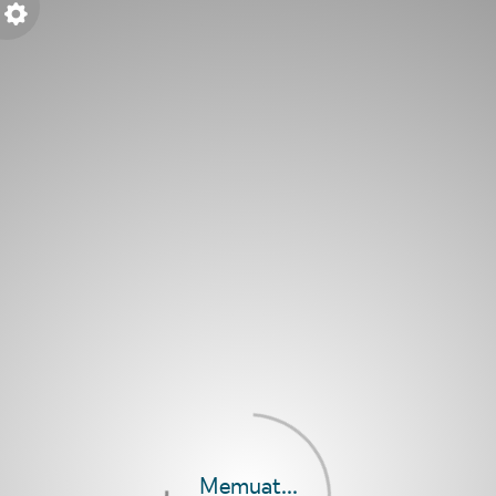
Tema Tahunan dan Target
Anandastoon di 2026
Lelah mengejar target tahunan yang tidak pasti, saya
mengubah strategi.
Memuat...