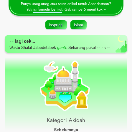
Punya uneg-uneg atau saran artikel untuk Anandastoon?
Yuk
isi formulir berikut
. Gak sampe 5 menit kok ~
inspriasi
islam
lagi cek...
>>
Waktu Shalat
Jabodetabek
ganti
.
Sekarang pukul
--:--:--
Kategori Akidah
Sebelumnya