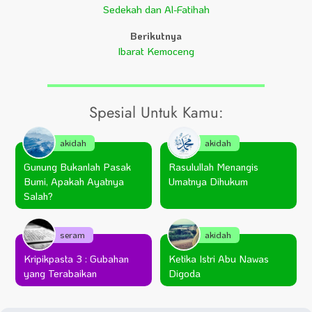
Sedekah dan Al-Fatihah
Berikutnya
Ibarat Kemoceng
Spesial Untuk Kamu:
akidah
akidah
Gunung Bukanlah Pasak
Rasulullah Menangis
Bumi, Apakah Ayatnya
Umatnya Dihukum
Salah?
seram
akidah
Kripikpasta 3 : Gubahan
Ketika Istri Abu Nawas
yang Terabaikan
Digoda