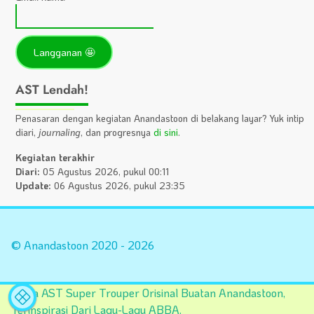
AST Lendah!
Penasaran dengan kegiatan Anandastoon di belakang layar? Yuk intip
diari,
journaling
, dan progresnya
di sini
.
Kegiatan terakhir
Diari:
05 Agustus 2026, pukul 00:11
Update:
06 Agustus 2026, pukul 23:35
Statistik
A
Situs
Fa
© Anandastoon 2020 - 2026
Tema AST Super Trouper Orisinal Buatan Anandastoon,
Terinspirasi Dari Lagu-Lagu ABBA.