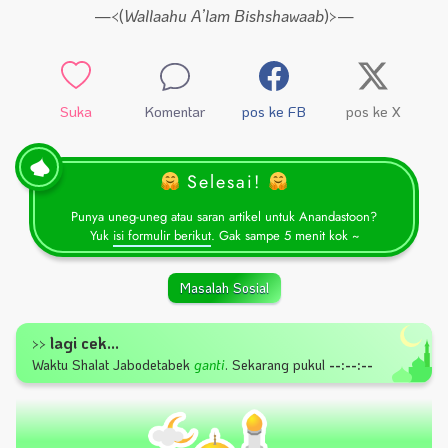
—<(
Wallaahu A’lam Bishshawaab
)>—
Suka
Komentar
pos ke FB
pos ke X
Selesai!
Punya uneg-uneg atau saran artikel untuk Anandastoon?
Yuk
isi formulir berikut
. Gak sampe 5 menit kok ~
Masalah Sosial
lagi cek...
>>
Waktu Shalat
Jabodetabek
ganti
.
Sekarang pukul
--:--:--