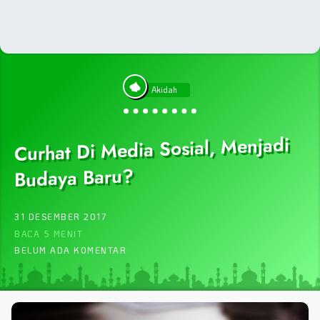
Akidah
Curhat Di Media Sosial, Menjadi
Budaya Baru?
31 DESEMBER 2017
BACA 5 MENIT
BELUM ADA KOMENTAR