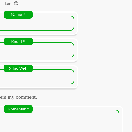
siakan. 😉
Nama
*
Email
*
Situs Web
swers my comment.
Komentar
*