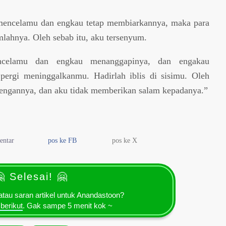
a mencelamu dan engkau tetap membiarkannya, maka para
lahnya. Oleh sebab itu, aku tersenyum.
ncelamu dan engkau menanggapinya, dan engakau
pergi meninggalkanmu. Hadirlah iblis di sisimu. Oleh
 dengannya, dan aku tidak memberikan salam kepadanya.”
entar
pos ke FB
pos ke X
 Selesai! 🤗
tau saran artikel untuk Anandastoon?
 berikut
. Gak sampe 5 menit kok ~