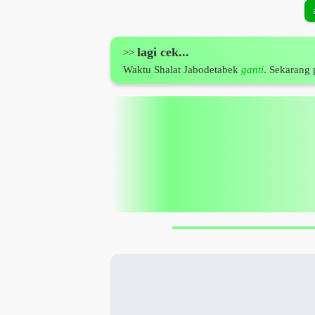
lagi cek...
>>
Waktu Shalat
Jabodetabek
ganti
.
Sekarang