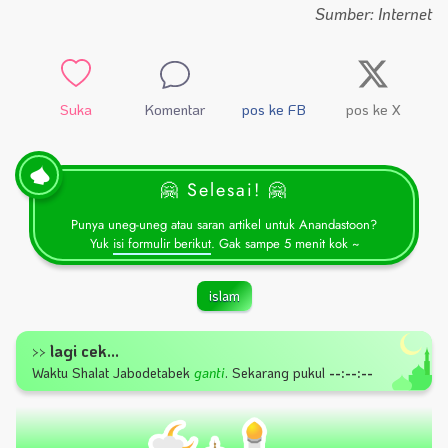
Sumber: Internet
Suka
Komentar
pos ke FB
pos ke X
🤗 Selesai! 🤗
Punya uneg-uneg atau saran artikel untuk Anandastoon?
Yuk
isi formulir berikut
. Gak sampe 5 menit kok ~
islam
lagi cek...
>>
Waktu Shalat
Jabodetabek
ganti
.
Sekarang pukul
--:--:--