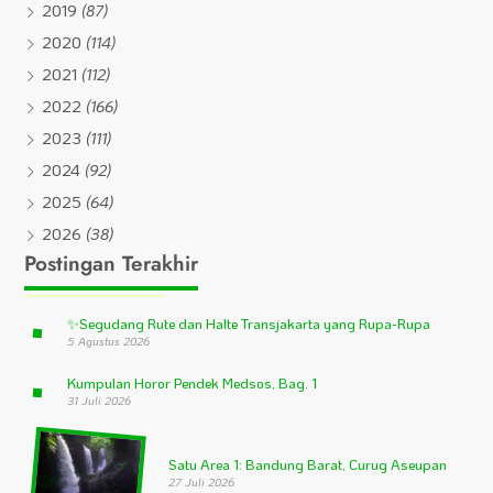
2019
(87)
2020
(114)
2021
(112)
2022
(166)
2023
(111)
2024
(92)
2025
(64)
2026
(38)
Postingan Terakhir
✨
Segudang Rute dan Halte Transjakarta yang Rupa-Rupa
5 Agustus 2026
Kumpulan Horor Pendek Medsos, Bag. 1
31 Juli 2026
Satu Area 1: Bandung Barat, Curug Aseupan
27 Juli 2026