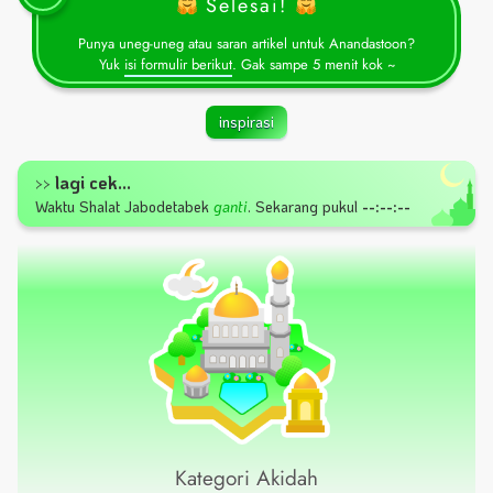
Selesai!
Punya uneg-uneg atau saran artikel untuk Anandastoon?
Yuk
isi formulir berikut
. Gak sampe 5 menit kok ~
inspirasi
lagi cek...
>>
Waktu Shalat
Jabodetabek
ganti
.
Sekarang pukul
--:--:--
Kategori Akidah