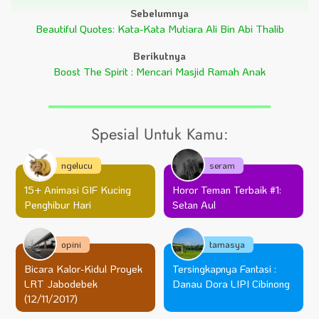
Sebelumnya
Beautiful Quotes: Kata-Kata Mutiara Ali Bin Abi Thalib
Berikutnya
Boost The Spirit : Mencari Masjid Ramah Anak
Spesial Untuk Kamu:
ngelucu
seram
15+ Animasi GIF Kucing
Horor Teman Terbaik #1:
Penghibur Hari
Setan Aul
opini
tamasya
Bicara Kalor-Kidul Proyek
Tersingkapnya Fantasi :
LRT Jabodebek
Danau Dora LIPI Cibinong
(12/11/2017)