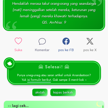
Hendaklah merasa takut orang-orang yang seandainya
(mati) meninggalkan setelah mereka, keturunan yang
lemah (yang) mereka khawatir terhadapnya.
QS. An-Nisa: 9
Suka
Komentar
pos ke FB
pos ke X
🤗 Selesai! 🤗
Punya uneg-uneg atau saran artikel untuk Anandastoon?
Yuk
isi formulir berikut
. Gak sampe 5 menit kok ~
akidah
kopas berkah
lagi cek...
>>