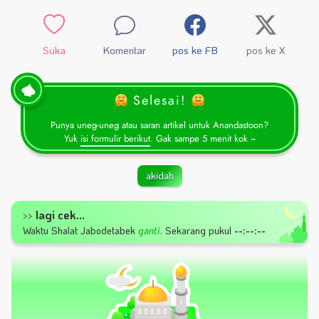
Suka
Komentar
pos ke FB
pos ke X
Selesai!
Punya uneg-uneg atau saran artikel untuk Anandastoon?
Yuk
isi formulir berikut
. Gak sampe 5 menit kok ~
akidah
lagi cek...
>>
Waktu Shalat
Jabodetabek
ganti
.
Sekarang pukul
--:--:--