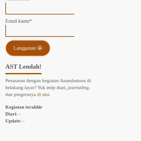
Email kamu*
AST Lendah!
Penasaran dengan kegiatan Anandastoon di
belakang layar? Yuk intip diari,
journaling
,
dan progresnya
di sini
.
Kegiatan terakhir
Diari:
-
Update:
-