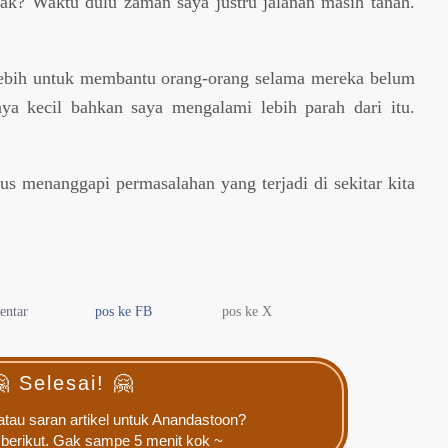
ak? Waktu dulu zaman saya justru jalanan masih tanah.
lebih untuk membantu orang-orang selama mereka belum
ya kecil bahkan saya mengalami lebih parah dari itu.
rus menanggapi permasalahan yang terjadi di sekitar kita
entar
pos ke FB
pos ke X
 Selesai! 🤗
tau saran artikel untuk Anandastoon?
 berikut
. Gak sampe 5 menit kok ~