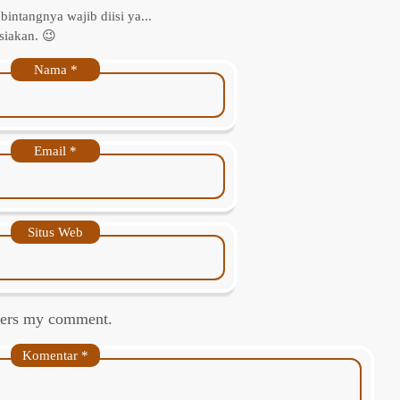
 bintangnya wajib diisi ya...
siakan. 😉
Nama
*
Email
*
Situs Web
swers my comment.
Komentar
*