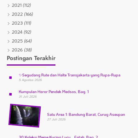
2021
(112)
2022
(166)
2023
(111)
2024
(92)
2025
(64)
2026
(38)
Postingan Terakhir
✨
Segudang Rute dan Halte Transjakarta yang Rupa-Rupa
5 Agustus 2026
Kumpulan Horor Pendek Medsos, Bag. 1
31 Juli 2026
Satu Area 1: Bandung Barat, Curug Aseupan
27 Juli 2026
30 Koleksi Meme Kucing Lucu… Entah, Bag. 2