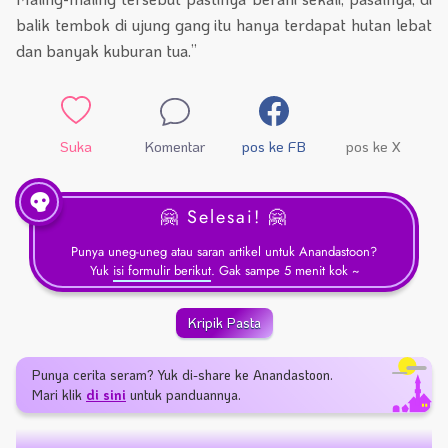
balik tembok di ujung gang itu hanya terdapat hutan lebat
dan banyak kuburan tua.”
Suka
Komentar
pos ke FB
pos ke X
🤗 Selesai! 🤗
Punya uneg-uneg atau saran artikel untuk Anandastoon?
Yuk
isi formulir berikut
. Gak sampe 5 menit kok ~
Kripik Pasta
Punya cerita seram? Yuk di-share ke Anandastoon.
Mari klik
di sini
untuk panduannya.