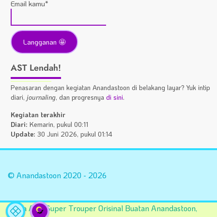
Email kamu*
AST Lendah!
Penasaran dengan kegiatan Anandastoon di belakang layar? Yuk intip
diari,
journaling
, dan progresnya
di sini
.
Kegiatan terakhir
Diari:
Kemarin, pukul 00:11
Update:
30 Juni 2026, pukul 01:14
Statistik
A
Situs
Fa
© Anandastoon 2020 - 2026
Tema AST Super Trouper Orisinal Buatan Anandastoon,