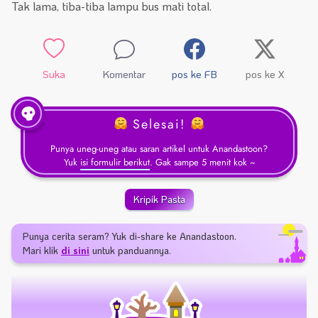
Tak lama, tiba-tiba lampu bus mati total.
Suka
Komentar
pos ke FB
pos ke X
Selesai!
Punya uneg-uneg atau saran artikel untuk Anandastoon?
Yuk
isi formulir berikut
. Gak sampe 5 menit kok ~
Kripik Pasta
Punya cerita seram? Yuk di-share ke Anandastoon.
Mari klik
di sini
untuk panduannya.