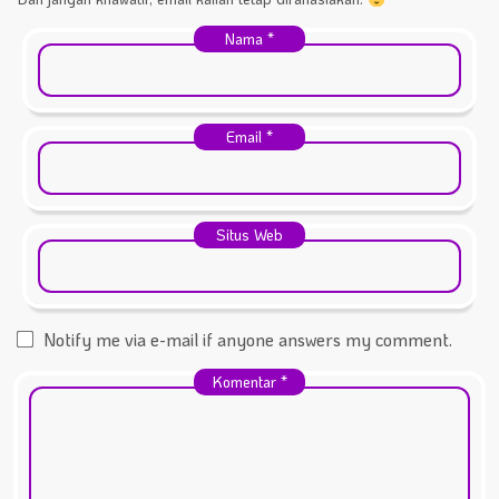
Nama
*
Email
*
Situs Web
Notify me via e-mail if anyone answers my comment.
Komentar
*