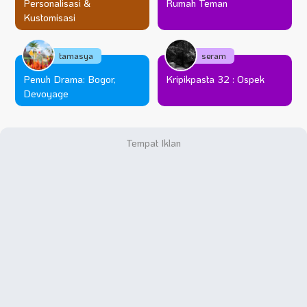
Personalisasi &
Rumah Teman
Kustomisasi
tamasya
seram
Penuh Drama: Bogor,
Kripikpasta 32 : Ospek
Devoyage