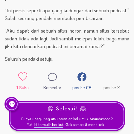
“Ini persis seperti apa yang kudengar dari sebuah podcast.”
Salah seorang pendaki membuka pembicaraan.
“Aku dapat dari sebuah situs horor, namun situs tersebut
sudah tidak ada lagi. Jadi sambil melepas lelah, bagaimana
jika kita dengarkan podcast ini beramai-ramai?”
Seluruh pendaki setuju.
1
Suka
Komentar
pos ke FB
pos ke X
🤗 Selesai! 🤗
Punya uneg-uneg atau saran artikel untuk Anandastoon?
Yuk
isi formulir berikut
. Gak sampe 5 menit kok ~