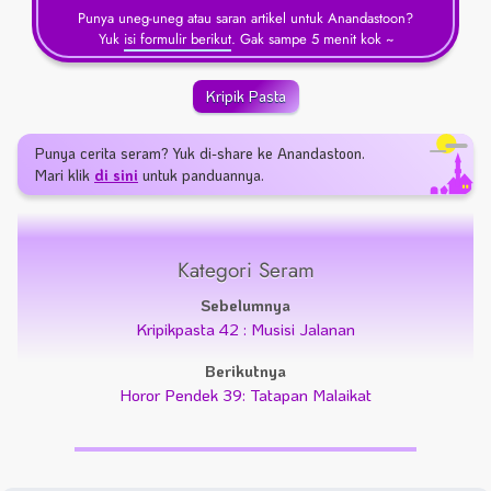
Punya uneg-uneg atau saran artikel untuk Anandastoon?
Yuk
isi formulir berikut
. Gak sampe 5 menit kok ~
Kripik Pasta
Punya cerita seram? Yuk di-share ke Anandastoon.
Mari klik
di sini
untuk panduannya.
Kategori Seram
Sebelumnya
Kripikpasta 42 : Musisi Jalanan
Berikutnya
Horor Pendek 39: Tatapan Malaikat