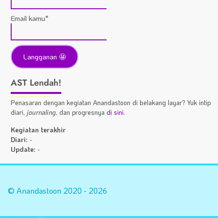
Email kamu*
AST Lendah!
Penasaran dengan kegiatan Anandastoon di belakang layar? Yuk intip
diari,
journaling
, dan progresnya
di sini
.
Kegiatan terakhir
Diari:
-
Update:
-
Statistik
A
Situs
Fa
© Anandastoon 2020 - 2026