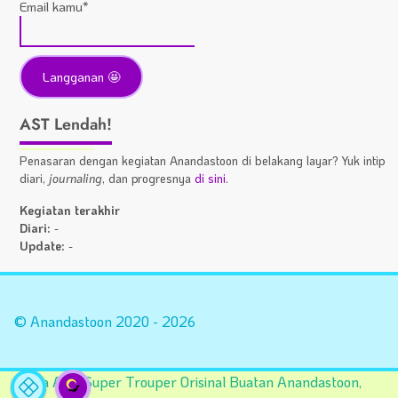
Email kamu*
AST Lendah!
Penasaran dengan kegiatan Anandastoon di belakang layar? Yuk intip
diari,
journaling
, dan progresnya
di sini
.
Kegiatan terakhir
Diari:
-
Update:
-
Statistik
A
Situs
Fa
© Anandastoon 2020 - 2026
Tema AST Super Trouper Orisinal Buatan Anandastoon,