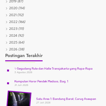
2019
(87)
2020
(114)
2021
(112)
2022
(166)
2023
(111)
2024
(92)
2025
(64)
2026
(38)
Postingan Terakhir
✨
Segudang Rute dan Halte Transjakarta yang Rupa-Rupa
5 Agustus 2026
Kumpulan Horor Pendek Medsos, Bag. 1
31 Juli 2026
Satu Area 1: Bandung Barat, Curug Aseupan
27 Juli 2026