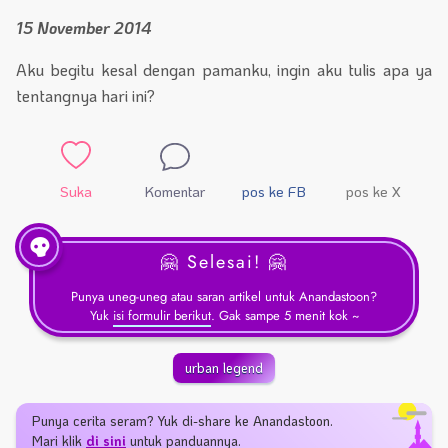
15 November 2014
Aku begitu kesal dengan pamanku, ingin aku tulis apa ya
tentangnya hari ini?
Suka
Komentar
pos ke FB
pos ke X
🤗 Selesai! 🤗
Punya uneg-uneg atau saran artikel untuk Anandastoon?
Yuk
isi formulir berikut
. Gak sampe 5 menit kok ~
urban legend
Punya cerita seram? Yuk di-share ke Anandastoon.
Mari klik
di sini
untuk panduannya.