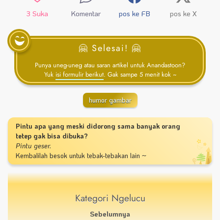
3
Suka
Komentar
pos ke FB
pos ke X
🤗 Selesai! 🤗
Punya uneg-uneg atau saran artikel untuk Anandastoon?
Yuk
isi formulir berikut
. Gak sampe 5 menit kok ~
humor gambar
Pintu apa yang meski didorong sama banyak orang
tetep gak bisa dibuka?
Pintu geser.
Kembalilah besok untuk tebak-tebakan lain ~
Kategori Ngelucu
Sebelumnya