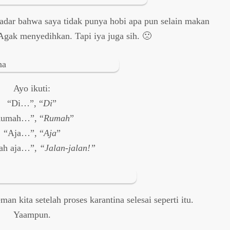
sadar bahwa saya tidak punya hobi apa pun selain makan
 Agak menyedihkan. Tapi iya juga sih. 🙁
Ayo ikuti:
“Di…”, “
Di
”
umah…”, “
Rumah
”
“Aja…”, “
Aja
”
ah aja…”,
“Jalan-jalan!”
n kita setelah proses karantina selesai seperti itu.
Yaampun.