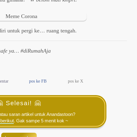
ri untuk pergi ke… ruang tengah.
safe ya… #diRumahAja
entar
pos ke FB
pos ke X
 Selesai! 🤗
tau saran artikel untuk Anandastoon?
 berikut
. Gak sampe 5 menit kok ~