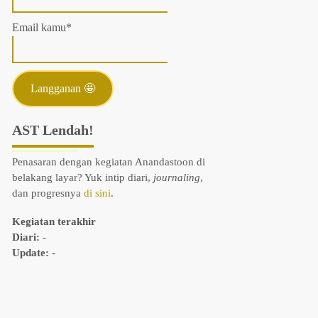
Email kamu*
AST Lendah!
Penasaran dengan kegiatan Anandastoon di
belakang layar? Yuk intip diari,
journaling
,
dan progresnya
di sini
.
Kegiatan terakhir
Diari:
-
Update:
-