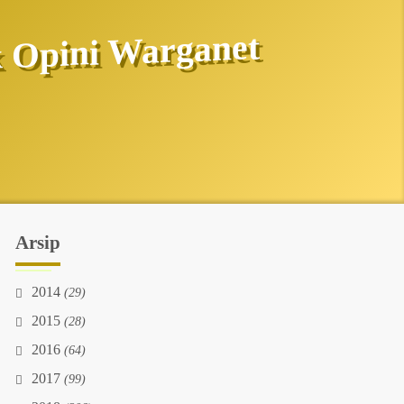
 Opini Warganet
Arsip
2014
(29)
2015
(28)
2016
(64)
2017
(99)