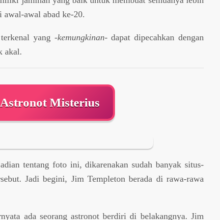
miliki jaminan yang baik untuk membuat semuanya lebih
di awal-awal abad ke-20.
 terkenal yang
-kemungkinan-
dapat dipecahkan dengan
k akal.
 Astronot Misterius
adian tentang foto ini, dikarenakan sudah banyak situs-
rsebut. Jadi begini, Jim Templeton berada di rawa-rawa
ernyata ada seorang astronot berdiri di belakangnya. Jim