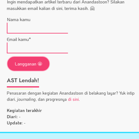
Ingin mendapatkan artikel terbaru dari Anandastoon? Silakan
masukkan email kalian di sini, terima kasih. 🤗
Nama kamu
Email kamu*
AST Lendah!
Penasaran dengan kegiatan Anandastoon di belakang layar? Yuk intip
diari,
journaling
, dan progresnya
di sini
.
Kegiatan terakhir
Diari:
-
Update:
-
Statistik
A