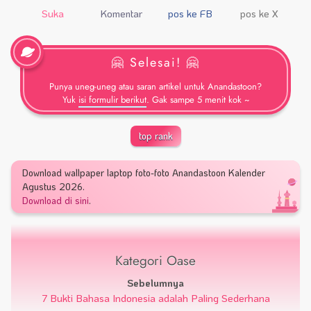
Suka
Komentar
pos ke FB
pos ke X
🤗 Selesai! 🤗
Punya uneg-uneg atau saran artikel untuk Anandastoon?
Yuk
isi formulir berikut
. Gak sampe 5 menit kok ~
top rank
Download wallpaper laptop foto-foto Anandastoon Kalender
Agustus 2026.
Download di sini
.
Kategori Oase
Sebelumnya
7 Bukti Bahasa Indonesia adalah Paling Sederhana