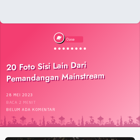
Oase
20 Foto Sisi Lain Dari
Pemandangan Mainstream
28 MEI 2023
BACA 2 MENIT
BELUM ADA KOMENTAR