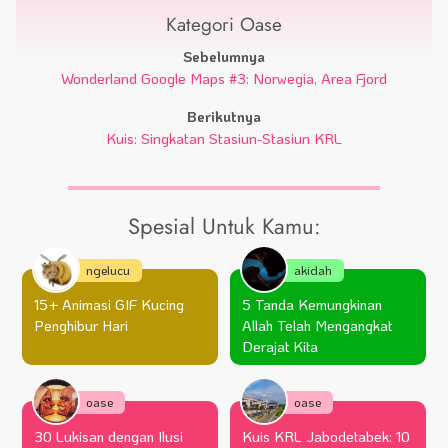
Kategori Oase
Sebelumnya
Wonderland Google Maps #3: Norwegia, Area Fjord
Berikutnya
Kuis: Singkatan Stasiun-Stasiun KRL
Spesial Untuk Kamu:
ngelucu
akidah
15+ Animasi GIF Kucing
5 Tanda Kemungkinan
Penghibur Hari
Allah Telah Mengangkat
Derajat Kita
oase
oase
30 Lukisan dengan Ilusi
Kuis KRL Jabodetabek: 10