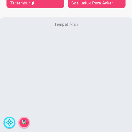
Tersembunyi
Soal untuk Para Anker
Statistik
A
Situs
Fa