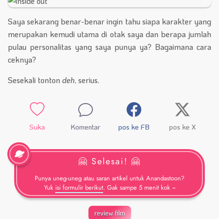
Saya sekarang benar-benar ingin tahu siapa karakter yang
merupakan kemudi utama di otak saya dan berapa jumlah
pulau personalitas yang saya punya ya? Bagaimana cara
ceknya?
Sesekali tonton
deh
, serius.
Suka
Komentar
pos ke FB
pos ke X
🤗 Selesai! 🤗
Punya uneg-uneg atau saran artikel untuk Anandastoon?
Yuk
isi formulir berikut
. Gak sampe 5 menit kok ~
review film