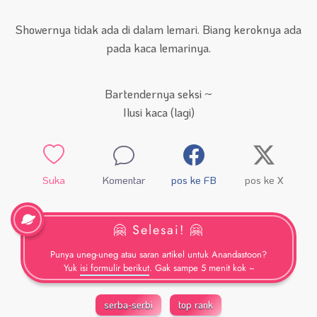
Showernya tidak ada di dalam lemari. Biang keroknya ada
pada kaca lemarinya.
Bartendernya seksi ~
Ilusi kaca (lagi)
Suka
Komentar
pos ke FB
pos ke X
🤗 Selesai! 🤗
Punya uneg-uneg atau saran artikel untuk Anandastoon?
Yuk
isi formulir berikut
. Gak sampe 5 menit kok ~
serba-serbi
top rank