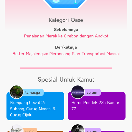
Kategori Oase
Sebelumnya
Perjalanan Merak ke Cirebon dengan Angkot
Berikutnya
Better Majalengka: Merancang Plan Transportasi Massal
Spesial Untuk Kamu:
tamasya
seram
Numpang Lewat 2:
Horor Pendek 23 : Kamar
Subang, Curug Nangsi &
77
Curug Cijalu
opini
seram