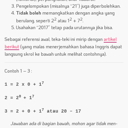
Pengelompokan (misalnya “21”) juga diperbolehkan.
Tidak boleh
memangkatkan dengan angka yang
2
2
2
berulang, seperti 2
atau 1
+ 7
.
Usahakan “2017” tetap pada urutannya jika bisa.
Sebagai referensi awal, teka-teki ini mirip dengan
artikel
berikut
(yang malas menerjemahkan bahasa Inggris dapat
langsung skrol ke bawah untuk melihat contohnya).
Contoh 1 – 3 :
7
1
=
2
x
0
+
1
0
7
2
=
2
+
1
7
3
=
2
+
0
+
1
atau 20 – 17
Jawaban ada di bagian bawah, mohon agar tidak men-