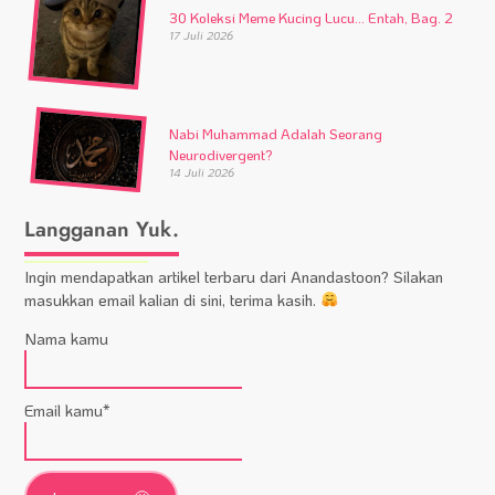
30 Koleksi Meme Kucing Lucu… Entah, Bag. 2
17 Juli 2026
Nabi Muhammad Adalah Seorang
Neurodivergent?
14 Juli 2026
Langganan Yuk.
Ingin mendapatkan artikel terbaru dari Anandastoon? Silakan
masukkan email kalian di sini, terima kasih.
Nama kamu
Email kamu*