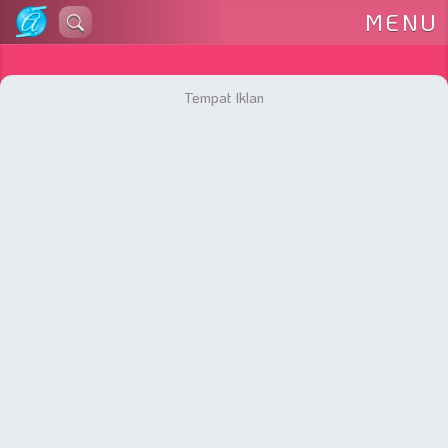
Lewati
MENU
ke
konten