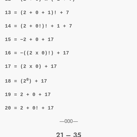
13
=
(
2
+
0
+
1
)
!
+
7
14
=
(
2
+
0
!
)
!
+
1
+
7
15
=
−
2
+
0
+
17
16
=
−
(
(
2
x
0
)
!
)
+
17
17
=
(
2
x
0
)
+
17
0
18
=
(
2
)
+
17
19
=
2
+
0
+
17
20
=
2
+
0
!
+
17
—000—
21 – 35