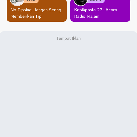
No Tipping: Jangan Sering
Kripikpasta 27 : Acara
Memberikan Tip
Radio Malam