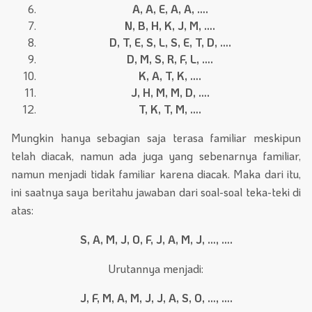
A, A, E, A, A, ….
N, B, H, K, J, M, ….
D, T, E, S, L, S, E, T, D, ….
D, M, S, R, F, L, ….
K, A, T, K, ….
J, H, M, M, D, ….
T, K, T, M, ….
Mungkin hanya sebagian saja terasa familiar meskipun
telah diacak, namun ada juga yang sebenarnya familiar,
namun menjadi tidak familiar karena diacak. Maka dari itu,
ini saatnya saya beritahu jawaban dari soal-soal teka-teki di
atas:
S, A, M, J, O, F, J, A, M, J, …, ….
Urutannya menjadi:
J, F, M, A, M, J, J, A, S, O, …, ….