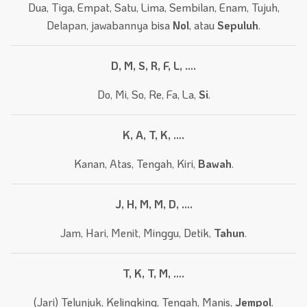
Dua, Tiga, Empat, Satu, Lima, Sembilan, Enam, Tujuh,
Delapan, jawabannya bisa
Nol
, atau
Sepuluh
.
D, M, S, R, F, L, ….
Do, Mi, So, Re, Fa, La,
Si
.
K, A, T, K, ….
Kanan, Atas, Tengah, Kiri,
Bawah
.
J, H, M, M, D, ….
Jam, Hari, Menit, Minggu, Detik,
Tahun
.
T, K, T, M, ….
(Jari) Telunjuk, Kelingking, Tengah, Manis,
Jempol
.