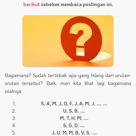
berikut
sebelum membaca postingan ini.
Bagaimana? Sudah tertebak apa yang hilang dari urutan-
urutan tersebut? Baik, mari kita lihat lagi bagaimana
soalnya:
S, A, M, J, O, F, J, A, M, J, …, ….
U, S, B, ….
M, T, H, M, ….
S, G, D, ….
J, U, M, M, B, V, S, ….