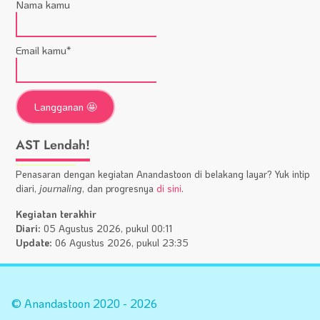
Nama kamu
Email kamu*
AST Lendah!
Penasaran dengan kegiatan Anandastoon di belakang layar? Yuk intip
diari,
journaling
, dan progresnya
di sini
.
Kegiatan terakhir
Diari:
05 Agustus 2026, pukul 00:11
Update:
06 Agustus 2026, pukul 23:35
Statistik
A
Situs
Fa
© Anandastoon 2020 - 2026