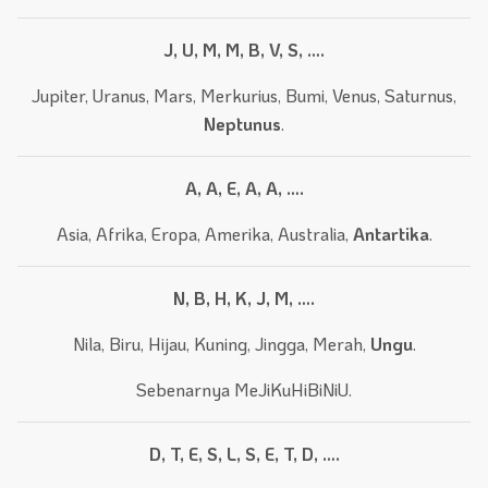
J, U, M, M, B, V, S, ….
Jupiter, Uranus, Mars, Merkurius, Bumi, Venus, Saturnus,
Neptunus
.
A, A, E, A, A, ….
Asia, Afrika, Eropa, Amerika, Australia,
Antartika
.
N, B, H, K, J, M, ….
Nila, Biru, Hijau, Kuning, Jingga, Merah,
Ungu
.
Sebenarnya MeJiKuHiBiNiU.
D, T, E, S, L, S, E, T, D, ….