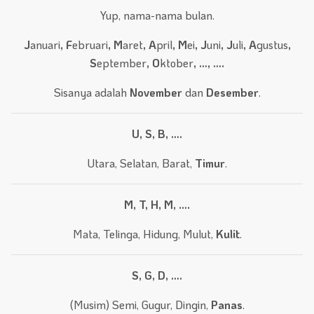
Yup, nama-nama bulan.
J
anuari
, F
ebruari
, M
aret
, A
pril
, M
ei
, J
uni
, J
uli
, A
gustus
,
S
eptember
, O
ktober
, …, ….
Sisanya adalah
November
dan
Desember
.
U, S, B, ….
Utara, Selatan, Barat,
Timur
.
M, T, H, M, ….
Mata, Telinga, Hidung, Mulut,
Kulit
.
S, G, D, ….
(Musim) Semi, Gugur, Dingin,
Panas
.