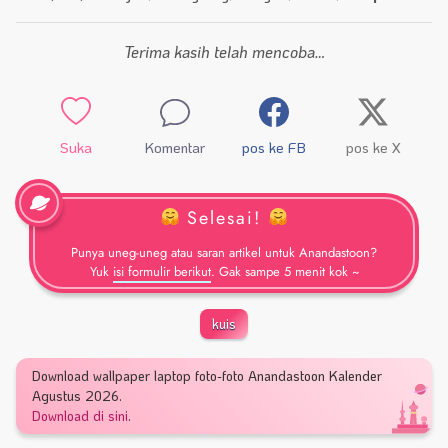
Terima kasih telah mencoba…
Suka
Komentar
pos ke FB
pos ke X
Selesai!
Punya uneg-uneg atau saran artikel untuk Anandastoon?
Yuk
isi formulir berikut
. Gak sampe 5 menit kok ~
kuis
Download wallpaper laptop foto-foto Anandastoon Kalender
Agustus 2026.
Download di sini
.