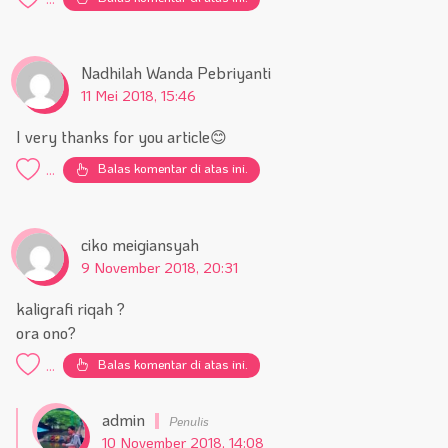
Nadhilah Wanda Pebriyanti
11 Mei 2018, 15:46
I very thanks for you article😊
Balas komentar di atas ini.
...
ciko meigiansyah
9 November 2018, 20:31
kaligrafi riqah ?
ora ono?
Balas komentar di atas ini.
...
admin
10 November 2018, 14:08