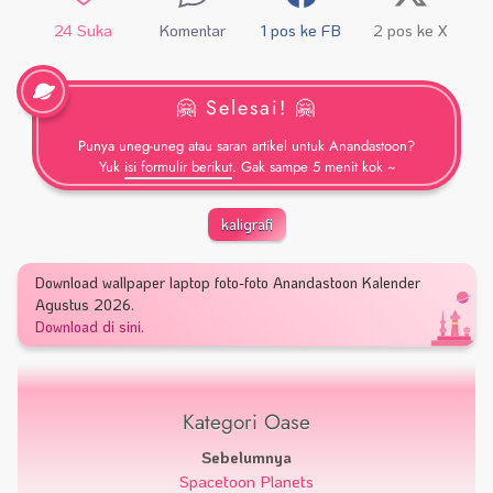
24
Suka
Komentar
1
pos ke FB
2
pos ke X
🤗 Selesai! 🤗
Punya uneg-uneg atau saran artikel untuk Anandastoon?
Yuk
isi formulir berikut
. Gak sampe 5 menit kok ~
kaligrafi
Download wallpaper laptop foto-foto Anandastoon Kalender
Agustus 2026.
Download di sini
.
Kategori Oase
Sebelumnya
Spacetoon Planets