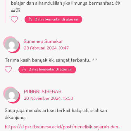
belajar dan alhamdulillah jika ilmunya bermanfaat. 😊
🙏🏻
Balas komentar di atas ini.
...
Sumenep Sumekar
23 Februari 2024, 10:47
Terima kasih banyak kk, sangat terbantu.. ^^
Balas komentar di atas ini.
...
PUNGKI SIREGAR
20 November 2024, 15:50
Saya juga menulis artikel terkait kaligrafi, silahkan
dikunjungi.
https://s1psr.fbs.unesa.ac.id/post/menelisik-sejarah-dan-