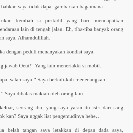
 bahkan saya tidak dapat gambarkan bagaimana.
irikan kembali si pirikidil yang baru mendapatkan
daraan lain di tengah jalan. Eh, tiba-tiba banyak orang
 saya. Alhamdulillah.
a dengan peduli menanyakan kondisi saya.
g jawab Oeui!” Yang lain meneriakki si mobil.
-apa, salah saya.” Saya berkali-kali menenangkan.
!” Saya dibalas makian oleh orang lain.
eluar, seorang ibu, yang saya yakin itu istri dari sang
wok kan? Saya nggak liat pengemudinya hehe…
a belah tangan saya letakkan di depan dada saya,