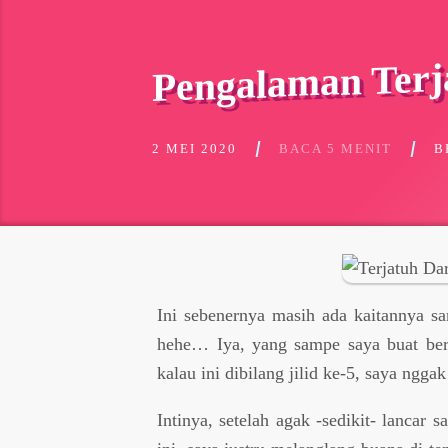
Pengalaman Terj
2 MEI 2020
BACA 5 MENIT
B
Ini sebenernya masih ada kaitannya 
hehe… Iya, yang sampe saya buat berj
kalau ini dibilang jilid ke-5, saya ngga
Intinya, setelah agak -sedikit- lancar