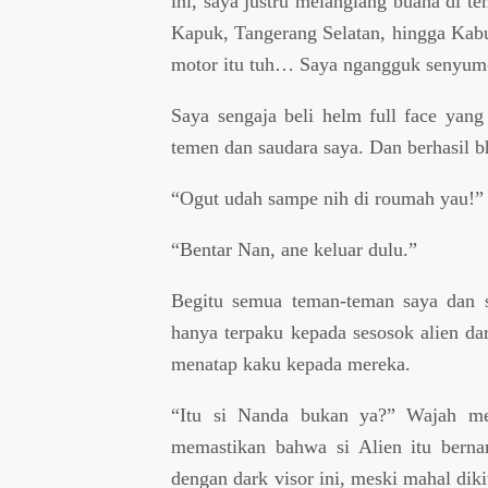
ini, saya justru melanglang buana di 
Kapuk, Tangerang Selatan, hingga Kabu
motor itu tuh… Saya ngangguk senyum
Saya sengaja beli helm full face yang
temen dan saudara saya. Dan berhasil 
“Ogut udah sampe nih di roumah yau!”
“Bentar Nan, ane keluar dulu.”
Begitu semua teman-teman saya dan s
hanya terpaku kepada sesosok alien dar
menatap kaku kepada mereka.
“Itu si Nanda bukan ya?” Wajah mer
memastikan bahwa si Alien itu berna
dengan dark visor ini, meski mahal diki