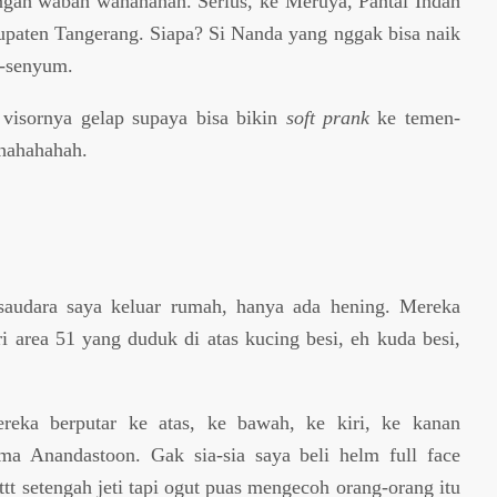
tengah wabah wahahahah. Serius, ke Meruya, Pantai Indah
paten Tangerang. Siapa? Si Nanda yang nggak bisa naik
-senyum.
 visornya gelap supaya bisa bikin
soft prank
ke temen-
bhahahahah.
audara saya keluar rumah, hanya ada hening. Mereka
i area 51 yang duduk di atas kucing besi, eh kuda besi,
eka berputar ke atas, ke bawah, ke kiri, ke kanan
ma Anandastoon. Gak sia-sia saya beli helm full face
ttt setengah jeti tapi ogut puas mengecoh orang-orang itu