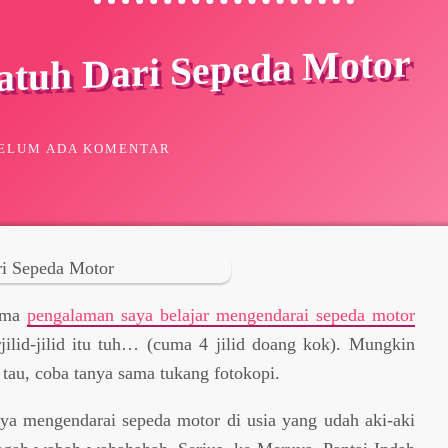
atuh Dari Sepeda Motor
ELUM ADA KOMENTAR
sama
pengalaman saya belajar mengendarai sepeda motor
ilid-jilid itu tuh… (cuma 4 jilid doang kok). Mungkin
k tau, coba tanya sama tukang fotokopi.
 saya mengendarai sepeda motor di usia yang udah aki-aki