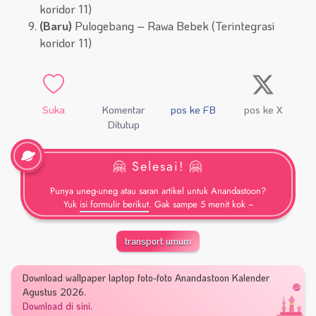
koridor 11)
(Baru)
Pulogebang – Rawa Bebek (Terintegrasi
koridor 11)
Suka
Komentar
pos ke FB
pos ke X
Ditutup
🤗 Selesai! 🤗
Punya uneg-uneg atau saran artikel untuk Anandastoon?
Yuk
isi formulir berikut
. Gak sampe 5 menit kok ~
transport umum
Download wallpaper laptop foto-foto Anandastoon Kalender
Agustus 2026.
Download di sini
.