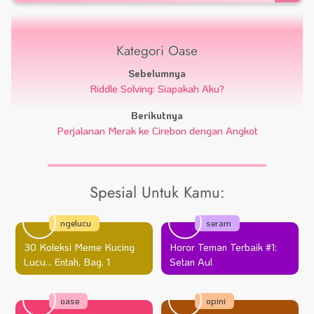
Kategori Oase
Sebelumnya
Riddle Solving: Siapakah Aku?
Berikutnya
Perjalanan Merak ke Cirebon dengan Angkot
Spesial Untuk Kamu:
ngelucu
seram
30 Koleksi Meme Kucing
Horor Teman Terbaik #1:
Lucu… Entah, Bag. 1
Setan Aul
oase
opini