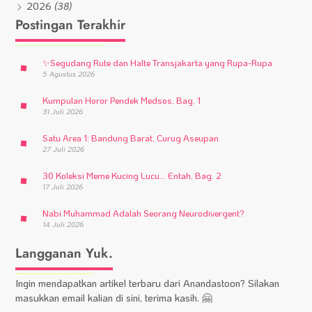
2026
(38)
Postingan Terakhir
✨
Segudang Rute dan Halte Transjakarta yang Rupa-Rupa
5 Agustus 2026
Kumpulan Horor Pendek Medsos, Bag. 1
31 Juli 2026
Satu Area 1: Bandung Barat, Curug Aseupan
27 Juli 2026
30 Koleksi Meme Kucing Lucu… Entah, Bag. 2
17 Juli 2026
Nabi Muhammad Adalah Seorang Neurodivergent?
14 Juli 2026
Langganan Yuk.
Ingin mendapatkan artikel terbaru dari Anandastoon? Silakan
masukkan email kalian di sini, terima kasih. 🤗