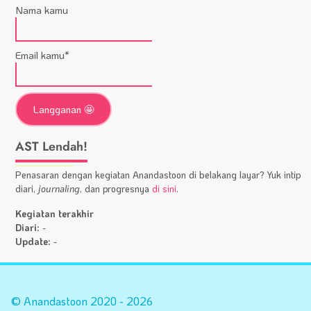
Nama kamu
Email kamu*
AST Lendah!
Penasaran dengan kegiatan Anandastoon di belakang layar? Yuk intip
diari,
journaling
, dan progresnya
di sini
.
Kegiatan terakhir
Diari:
-
Update:
-
Statistik
A
Situs
Fa
© Anandastoon 2020 - 2026