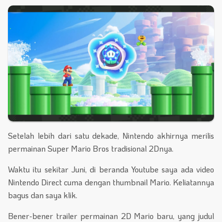
Setelah lebih dari satu dekade, Nintendo akhirnya merilis
permainan Super Mario Bros tradisional 2Dnya.
Waktu itu sekitar Juni, di beranda Youtube saya ada video
Nintendo Direct cuma dengan thumbnail Mario. Keliatannya
bagus dan saya klik.
Bener-bener trailer permainan 2D Mario baru, yang judul