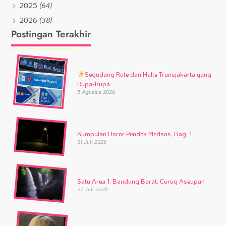
2025
(64)
2026
(38)
Postingan Terakhir
Segudang Rute dan Halte Transjakarta yang
Rupa-Rupa
5 Agustus 2026
Kumpulan Horor Pendek Medsos, Bag. 1
31 Juli 2026
Satu Area 1: Bandung Barat, Curug Aseupan
27 Juli 2026