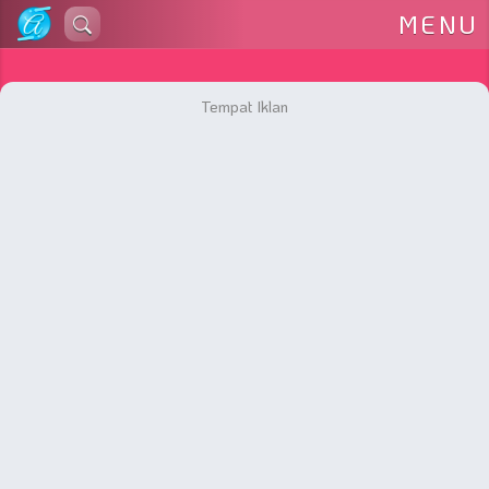
Lewati
MENU
ke
konten