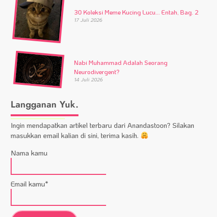
30 Koleksi Meme Kucing Lucu… Entah, Bag. 2
17 Juli 2026
Nabi Muhammad Adalah Seorang
Neurodivergent?
14 Juli 2026
Langganan Yuk.
Ingin mendapatkan artikel terbaru dari Anandastoon? Silakan
masukkan email kalian di sini, terima kasih.
Nama kamu
Email kamu*