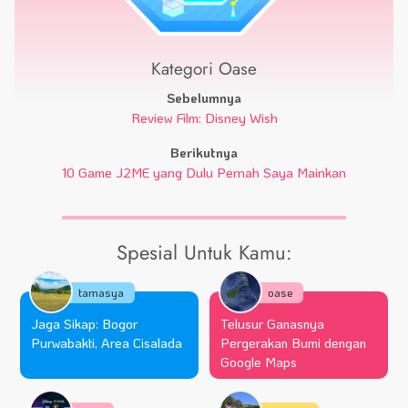
Kategori Oase
Sebelumnya
Review Film: Disney Wish
Berikutnya
10 Game J2ME yang Dulu Pernah Saya Mainkan
Spesial Untuk Kamu:
tamasya
oase
Jaga Sikap: Bogor
Telusur Ganasnya
Purwabakti, Area Cisalada
Pergerakan Bumi dengan
Google Maps