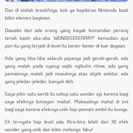
Dan di sinilah kreatifnya, kok ya kepikiran Nintendo buat
bikin elemen beginian.
Diawalin dari ada orang yang kayak komandan perang
teriak kasih aba-aba ‘WONDEEEEERRR!!!’ kemudian apa
pun itu yang terjadi di level itu bener-bener di luar dugaan.
Ada yang tiba-tiba seluruh pipanya jadi gerak-gerak, ada
yang malah pada nyanyi wajib ngikutin ritme, ada yang
pemainnya malah jadi musuhnya atau objek sekitar, ada
yang jeledar-jeleder, banyak deh.
Saya pikir satu world itu cukup satu wonder aja karena bagi
saya efeknya lumayan ‘mahal’. Maksudnya mahal di sini
bagi saya karena efeknya unik tiap pemain ambil itu bunga.
Eh ternyata tiap level ada. Kira-kira lebih dari 30 efek
wonder yang unik dan bikin melongo. Wew!