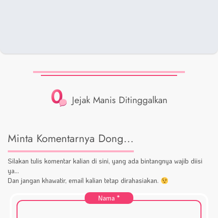
0
Jejak Manis Ditinggalkan
Minta Komentarnya Dong...
Silakan tulis komentar kalian di sini, yang ada bintangnya wajib diisi
ya...
Dan jangan khawatir, email kalian tetap dirahasiakan.
Nama
*