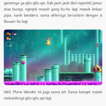
gamenya ya gitu-gitu aja. Gak jauh-jauh dari ngambil jamur
atau bunga, nginjek musuh yang itu-itu lagi, masuk keluar
pipa, narik bendera, sama akhirnya berantem dengan si
Bowser itu lagi.
Well, Mario Wonder ini juga sama sih. Sama banget malah
mekaniknya gitu-gitu aja lagi.