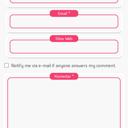
Email
*
Situs Web
Notify me via e-mail if anyone answers my comment.
Komentar
*