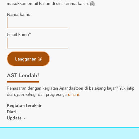
masukkan email kalian di sini, terima kasih. 🤗
Nama kamu
Email kamu*
AST Lendah!
Penasaran dengan kegiatan Anandastoon di belakang layar? Yuk intip
diari,
journaling
, dan progresnya
di sini
.
Kegiatan terakhir
Diari:
-
Update:
-
Statistik
A
Situs
Fa