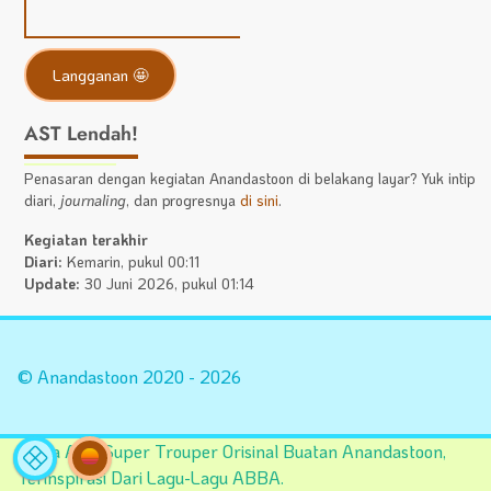
AST Lendah!
Penasaran dengan kegiatan Anandastoon di belakang layar? Yuk intip
diari,
journaling
, dan progresnya
di sini
.
Kegiatan terakhir
Diari:
Kemarin, pukul 00:11
Update:
30 Juni 2026, pukul 01:14
Statistik
A
Situs
Fa
© Anandastoon 2020 - 2026
Tema AST Super Trouper Orisinal Buatan Anandastoon,
Terinspirasi Dari Lagu-Lagu ABBA.