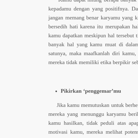
kepadamu dengan yang positifnya. Da
jangan memang benar karyamu yang kur
bersedih hati karena itu merupakan ha
kamu dapatkan meskipun hal tersebut 
banyak hal yang kamu muat di dalam
satunya, maka maafkanlah diri kamu,
mereka tidak memiliki etika berpikir s
Pikirkan ‘penggemar’mu
Jika kamu memutuskan untuk berhenti d
mereka yang menunggu karyamu beriku
kamu hasilkan, tidak peduli atas ap
motivasi kamu, mereka melihat poten