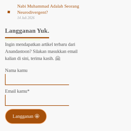
Nabi Muhammad Adalah Seorang
Neurodivergent?
14 Juli 2026
Langganan Yuk.
Ingin mendapatkan artikel terbaru dari
Anandastoon? Silakan masukkan email
kalian di sini, terima kasih. 🤗
Nama kamu
Email kamu*