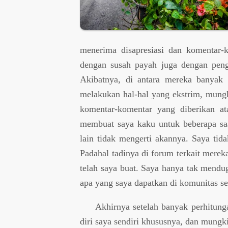
menerima disapresiasi dan komentar-
dengan susah payah juga dengan peng
Akibatnya, di antara mereka banyak 
melakukan hal-hal yang ekstrim, mung
komentar-komentar yang diberikan at
membuat saya kaku untuk beberapa sa
lain tidak mengerti akannya. Saya tida
Padahal tadinya di forum terkait mereka
telah saya buat. Saya hanya tak mendug
apa yang saya dapatkan di komunitas s
Akhirnya setelah banyak perhitungan 
diri saya sendiri khususnya, dan mungk