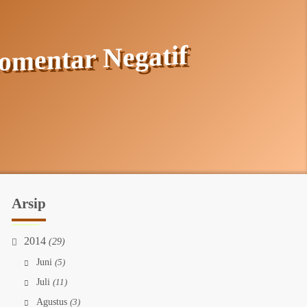
omentar Negatif
Arsip
2014
(29)
Juni
(5)
Juli
(11)
Agustus
(3)