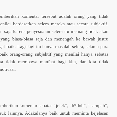
ikan komentar tersebut adalah orang yang tidak
nilai berdasarkan selera mereka atau secara subjektif.
an saja karena penyesuaian selera itu memang tidak akan
 yang biasa-biasa saja dan menengah ke bawah justru
t baik. Lagi-lagi itu hanya masalah selera, selama para
 baik orang-orang subjektif yang menilai hanya sebatas
eka tidak membawa manfaat bagi kita, dan kita tidak
motivasi.
erikan komentar sebatas “jelek”, “b*doh”, “sampah”,
suk lainnya. Adakalanya baik untuk meminta kejelasan