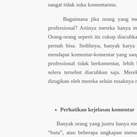
sangat tidak suka komentarmu.
Bagaimana jika orang yang member
professional? Artinya mereka hanya me
Orang-orang seperti itu cukup diacuhk
pernah bisa. Sedihnya, banyak karya
mendapat komentar-komentar yang sanga
professional tidak berkomentar, lebih
selera tersebut diacuhkan saja. Mer
dirugikan oleh mereka selain rusaknya 
Perhatikan kejelasan komentar
Banyak orang yang justru hanya memb
“buta”, atau beberapa ungkapan menu