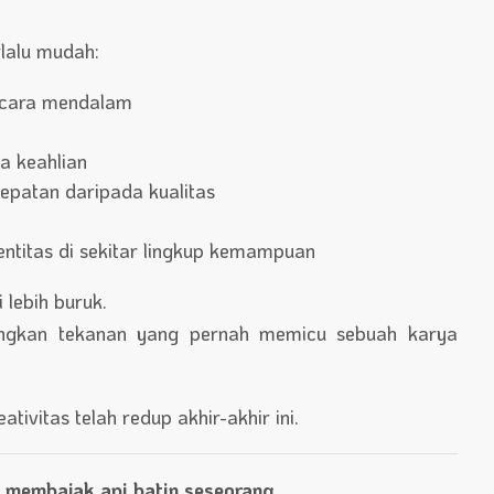
rlalu mudah:
secara mendalam
a keahlian
epatan daripada kualitas
ntitas di sekitar lingkup kemampuan
 lebih buruk.
angkan tekanan yang pernah memicu sebuah karya
tivitas telah redup akhir-akhir ini.
 membajak api batin seseorang