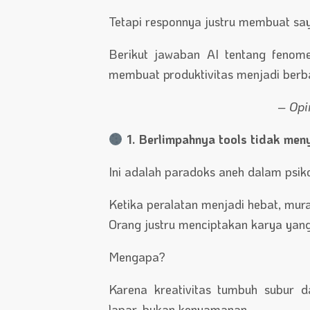
Tetapi responnya justru membuat say
Berikut jawaban AI tentang feno
membuat produktivitas menjadi berba
– Opin
1. Berlimpahnya tools tidak men
Ini adalah paradoks aneh dalam psik
Ketika peralatan menjadi hebat, mu
Orang justru menciptakan karya yang 
Mengapa?
Karena kreativitas tumbuh subur d
lapar, bukan kenyamanan.