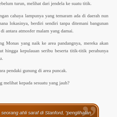
belum turun, melihat dari jendela ke suatu titik.
engan cahaya lampunya yang temaram ada di daerah nun
mana lokasinya, berdiri sendiri tanpa ditemani bangunan
ng di antara atmosfer malam yang damai.
jung Monas yang naik ke area pandangnya, mereka akan
aut hingga kepulauan seribu beserta titik-titik perahunya
u.
para pendaki gunung di area puncak.
 melihat kepada sesuatu yang jauh?
orang ahli saraf di Stanford, “penglihatan