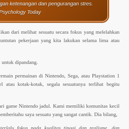
ngan ketenangan dan pengurangan stres.
Psychology Today
likan dari melihat sesuatu secara fokus yang melelahkan
tuntutan pekerjaan yang kita lakukan selama lima atau
 untuk dipandang.
rmain permainan di Nintendo, Sega, atau Playstation 1
l atau kotak-kotak, segala sesuatunya terlihat begitu
ri game Nintendo jadul. Kami memiliki komunitas kecil
emberitahu saya sesuatu yang sangat cantik. Dia bilang,
erlalu fokus pada kualitas tinggi dan realisme, dan