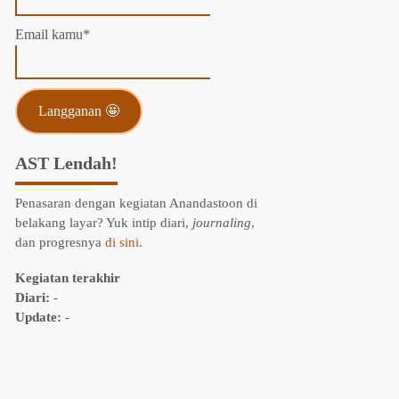
Email kamu*
AST Lendah!
Penasaran dengan kegiatan Anandastoon di
belakang layar? Yuk intip diari,
journaling
,
dan progresnya
di sini
.
Kegiatan terakhir
Diari:
-
Update:
-