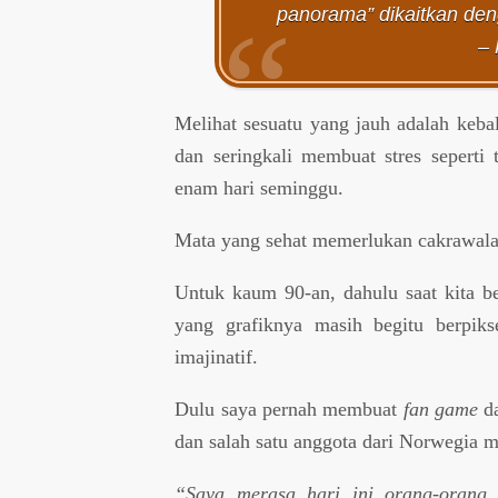
panorama” dikaitkan de
– 
Melihat sesuatu yang jauh adalah keba
dan seringkali membuat stres seperti 
enam hari seminggu.
Mata yang sehat memerlukan cakrawala
Untuk kaum 90-an, dahulu saat kita be
yang grafiknya masih begitu berpikse
imajinatif.
Dulu saya pernah membuat
fan game
da
dan salah satu anggota dari Norwegia m
“Saya merasa hari ini orang-orang t