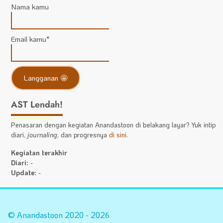
Nama kamu
Email kamu*
AST Lendah!
Penasaran dengan kegiatan Anandastoon di belakang layar? Yuk intip
diari,
journaling
, dan progresnya
di sini
.
Kegiatan terakhir
Diari:
-
Update:
-
Statistik
A
Situs
Fa
© Anandastoon 2020 - 2026