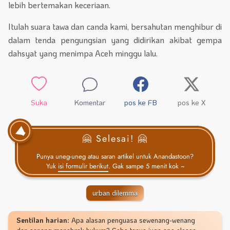
lebih bertemakan keceriaan.
Itulah suara tawa dan canda kami, bersahutan menghibur di
dalam tenda pengungsian yang didirikan akibat gempa
dahsyat yang menimpa Aceh minggu lalu.
Suka
Komentar
pos ke FB
pos ke X
🤗 Selesai! 🤗
Punya uneg-uneg atau saran artikel untuk Anandastoon?
Yuk
isi formulir berikut
. Gak sampe 5 menit kok ~
urban dilemma
Sentilan harian:
Apa alasan penguasa sewenang-wenang