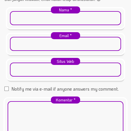
Nama
*
Email
*
Situs Web
Notify me via e-mail if anyone answers my comment.
Komentar
*