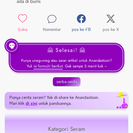
ada di bumi.
Suka
Komentar
pos ke FB
pos ke X
🤗 Selesai! 🤗
Punya uneg-uneg atau saran artikel untuk Anandastoon?
Yuk
isi formulir berikut
. Gak sampe 5 menit kok ~
serba-serbi
Punya cerita seram? Yuk di-share ke Anandastoon.
Mari klik
di sini
untuk panduannya.
Kategori Seram