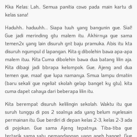
Kka Kelas: Lah.. Semua panitia cowo pada main kartu di
kelas sana!
Haduhh.. haduuhh… Siapa tuuh yang bangunin gue. Sial!
Gue jadi merinding gtu malem itu. Akhirnya gue sama
temen2x yang lain disuruh gnt baju pramuka. Abis itu kta
disuruh ngumpul d lapangan. Kita g dibolehin bawa apa-apa
malem ituu. Kita Cuma dibolehin bawa dua batang lilin aja.
Kita dibagi jadi bbrapa kelompok. Gue, Ajeng and dua
temen gue, maaf gue lupa namanya. Smua lampu dmatiin
(baru sekali gue ngeliat skolah gelap banget ky gtu), kita
cuma dapet cahaya dari beberapa lilin itu.
Kita berempat disuruh kelilingin sekolah. Waktu itu gue
suruh tunggu di pos 2 soalnya ada yang belum nyelesain
permainan itu. Gue berdiri di depan kelas 2-3, kelas 2-3 ada
di pojokan. Gue sama Ajeng tepatnya. Tiba-tiba gue
tertarik sama satu pemandangan yang aneh banget. Gue