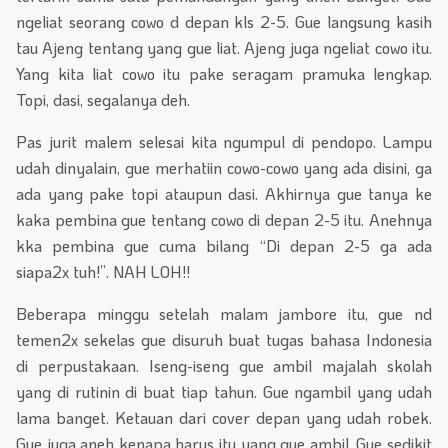
ngeliat seorang cowo d depan kls 2-5. Gue langsung kasih
tau Ajeng tentang yang gue liat. Ajeng juga ngeliat cowo itu.
Yang kita liat cowo itu pake seragam pramuka lengkap.
Topi, dasi, segalanya deh.
Pas jurit malem selesai kita ngumpul di pendopo. Lampu
udah dinyalain, gue merhatiin cowo-cowo yang ada disini, ga
ada yang pake topi ataupun dasi. Akhirnya gue tanya ke
kaka pembina gue tentang cowo di depan 2-5 itu. Anehnya
kka pembina gue cuma bilang “Di depan 2-5 ga ada
siapa2x tuh!”. NAH LOH!!
Beberapa minggu setelah malam jambore itu, gue nd
temen2x sekelas gue disuruh buat tugas bahasa Indonesia
di perpustakaan. Iseng-iseng gue ambil majalah skolah
yang di rutinin di buat tiap tahun. Gue ngambil yang udah
lama banget. Ketauan dari cover depan yang udah robek.
Gue juga aneh kenapa harus itu yang gue ambil. Gue sedikit