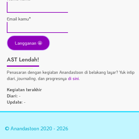
Email kamu*
AST Lendah!
Penasaran dengan kegiatan Anandastoon di belakang layar? Yuk intip
diari,
journaling
, dan progresnya
di sini
.
Kegiatan terakhir
Diari:
-
Update:
-
Statistik
A
Situs
Fa
© Anandastoon 2020 - 2026