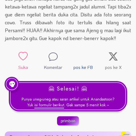
ketawa-ketawa ngeliat tampang2x jadul alumni. Tapi tiba2x
gue diem ngeliat berita duka cita. Disitu ada foto seorang
cowo. Truss dibawah foto itu tertulis dia hilang saat
Persami!! HUAA!! Akhirnya gue sama Ajeng g mau lagi ikut
jambore2x gitu. Gue kapok nd bener-benerr kapok!!
Suka
Komentar
pos ke FB
pos ke X
🤗 Selesai! 🤗
Punya uneg-uneg atau saran artikel untuk Anandastoon?
Yuk
isi formulir berikut
. Gak sampe 5 menit kok ~
primbon