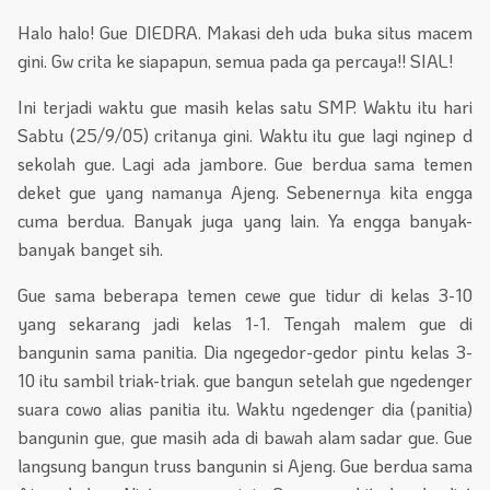
Halo halo! Gue DIEDRA. Makasi deh uda buka situs macem
gini. Gw crita ke siapapun, semua pada ga percaya!! SIAL!
Ini terjadi waktu gue masih kelas satu SMP. Waktu itu hari
Sabtu (25/9/05) critanya gini. Waktu itu gue lagi nginep d
sekolah gue. Lagi ada jambore. Gue berdua sama temen
deket gue yang namanya Ajeng. Sebenernya kita engga
cuma berdua. Banyak juga yang lain. Ya engga banyak-
banyak banget sih.
Gue sama beberapa temen cewe gue tidur di kelas 3-10
yang sekarang jadi kelas 1-1. Tengah malem gue di
bangunin sama panitia. Dia ngegedor-gedor pintu kelas 3-
10 itu sambil triak-triak. gue bangun setelah gue ngedenger
suara cowo alias panitia itu. Waktu ngedenger dia (panitia)
bangunin gue, gue masih ada di bawah alam sadar gue. Gue
langsung bangun truss bangunin si Ajeng. Gue berdua sama