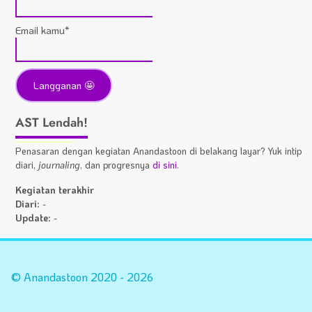
Email kamu*
AST Lendah!
Penasaran dengan kegiatan Anandastoon di belakang layar? Yuk intip
diari,
journaling
, dan progresnya
di sini
.
Kegiatan terakhir
Diari:
-
Update:
-
Statistik
A
Situs
Fa
© Anandastoon 2020 - 2026