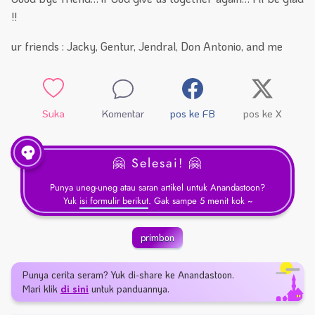
!!
ur friends : Jacky, Gentur, Jendral, Don Antonio, and me
Suka
Komentar
pos ke FB
pos ke X
🤗 Selesai! 🤗
Punya uneg-uneg atau saran artikel untuk Anandastoon?
Yuk
isi formulir berikut
. Gak sampe 5 menit kok ~
primbon
Punya cerita seram? Yuk di-share ke Anandastoon.
Mari klik
di sini
untuk panduannya.