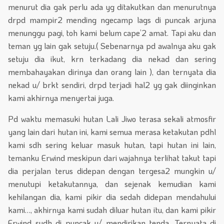
menurut dia gak perlu ada yg ditakutkan dan menurutnya
drpd mampir2 mending ngecamp lags di puncak arjuna
menunggu pagi, toh kami belum cape’2 amat. Tapi aku dan
teman yg lain gak setuju.( Sebenarnya pd awalnya aku gak
setuju dia ikut, krn terkadang dia nekad dan sering
membahayakan dirinya dan orang lain ), dan ternyata dia
nekad u/ brkt sendiri, drpd terjadi hal2 yg gak diinginkan
kami akhirnya menyertai juga.
Pd waktu memasuki hutan Lali Jiwo terasa sekali atmosfir
yang lain dari hutan ini, kami semua merasa ketakutan pdhl
kami sdh sering keluar masuk hutan, tapi hutan ini lain,
temanku Erwind meskipun dari wajahnya terlihat takut tapi
dia perjalan terus didepan dengan tergesa2 mungkin u/
menutupi ketakutannya, dan sejenak kemudian kami
kehilangan dia, kami pikir dia sedah didepan mendahului
kami…, akhirnya kami sudah diluar hutan itu, dan kami pikir
Erwind sudh di puncak u/ mendirikan tenda. Ternyata di