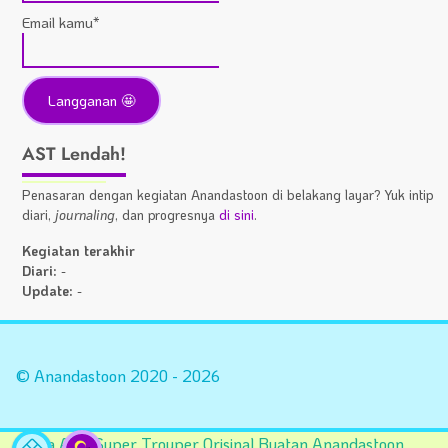
Email kamu*
AST Lendah!
Penasaran dengan kegiatan Anandastoon di belakang layar? Yuk intip
diari,
journaling
, dan progresnya
di sini
.
Kegiatan terakhir
Diari:
-
Update:
-
Statistik
A
Situs
Fa
© Anandastoon 2020 - 2026
Tema AST Super Trouper Orisinal Buatan Anandastoon,