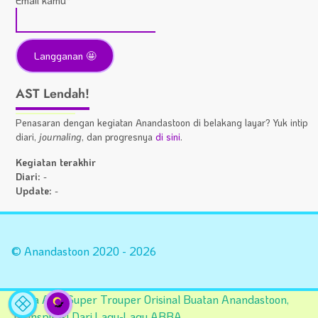
Email kamu*
AST Lendah!
Penasaran dengan kegiatan Anandastoon di belakang layar? Yuk intip
diari,
journaling
, dan progresnya
di sini
.
Kegiatan terakhir
Diari:
-
Update:
-
Statistik
A
Situs
Fa
© Anandastoon 2020 - 2026
Tema AST Super Trouper Orisinal Buatan Anandastoon,
Terinspirasi Dari Lagu-Lagu ABBA.