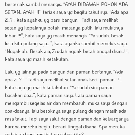
berteriak sambil menangis. “AYAH DIBAWAH POHON ADA
SETAN.. AYAH..!!”, teriak saya yg begitu takutnya. “Ada apa
Zi..?”, kata ayahku yg baru bangun. “Tadi saya melihat
setan yg kepalanya botak, matanya putih, lalu mulutnya
lebar..!!!”, kata saya yg masih menangis. “Ya sudah, besok
lusa kita pulang saja…”, kata ayahku sambil memeluk saya.
“Nggak ah.. Besok aja, Zi udah nggak betah tinggal disini..!!”,
kata saya yg masih ketakutan.
Lalu yg lainnya pada bangun dan paman bertanya, “Ada
apa Zi..?”. “Tadi saya melihat setan anak kecil paman..!!”,
kata saya yg masih ketakutan. “Ya sudah sini paman
bacakan doa..”, kata paman saya. Lalu paman saya
mengambil segelas air dan membasuhi muka saya dengan
doa-doanya, lalu besoknya saya pulang dengan masih ada
rasa takut. Tapi saya salut dengan paman dan keluarganya
karena mereka begitu berani tinggal disana. Apa mereka
sudah terbiasa melihat yg seberti itu?