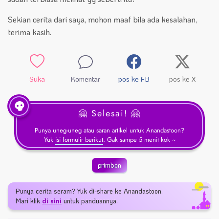
Sekian cerita dari saya, mohon maaf bila ada kesalahan,
terima kasih.
Suka
Komentar
pos ke FB
pos ke X
🤗 Selesai! 🤗
Punya uneg-uneg atau saran artikel untuk Anandastoon?
Yuk
isi formulir berikut
. Gak sampe 5 menit kok ~
primbon
Punya cerita seram? Yuk di-share ke Anandastoon.
Mari klik
di sini
untuk panduannya.