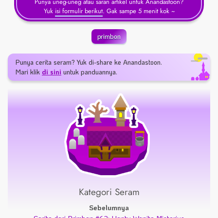
Punya uneg-uneg atau saran artikel untuk Anandastoon?
Yuk
isi formulir berikut
. Gak sampe 5 menit kok ~
primbon
Punya cerita seram? Yuk di-share ke Anandastoon.
Mari klik
di sini
untuk panduannya.
Kategori Seram
Sebelumnya