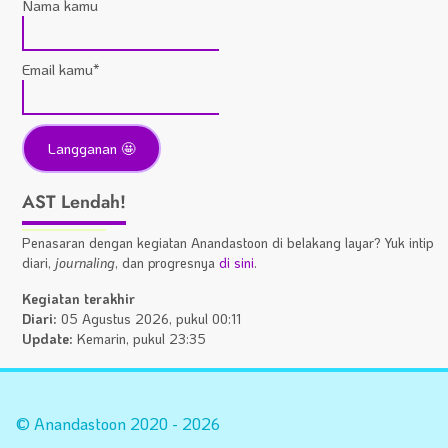
Nama kamu
Email kamu*
AST Lendah!
Penasaran dengan kegiatan Anandastoon di belakang layar? Yuk intip
diari,
journaling
, dan progresnya
di sini
.
Kegiatan terakhir
Diari:
05 Agustus 2026, pukul 00:11
Update:
Kemarin, pukul 23:35
Statistik
A
Situs
Fa
© Anandastoon 2020 - 2026