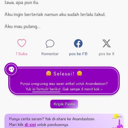
tawa, apa pun itu.
Aku ingin berteriak namun aku sudah terlalu takut.
Aku mau pulang…
1
Suka
Komentar
pos ke FB
pos ke X
Selesai!
Punya uneg-uneg atau saran artikel untuk Anandastoon?
Yuk
isi formulir berikut
. Gak sampe 5 menit kok ~
Kripik Pasta
Punya cerita seram? Yuk di-share ke Anandastoon.
Mari klik
di sini
untuk panduannya.