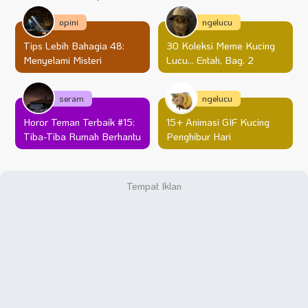
opini
ngelucu
Tips Lebih Bahagia 48:
30 Koleksi Meme Kucing
Menyelami Misteri
Lucu… Entah, Bag. 2
seram
ngelucu
Horor Teman Terbaik #15:
15+ Animasi GIF Kucing
Tiba-Tiba Rumah Berhantu
Penghibur Hari