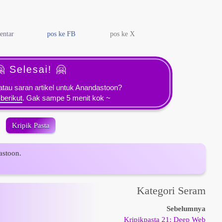
entar
pos ke FB
pos ke X
 Selesai! 🤗
tau saran artikel untuk Anandastoon?
 berikut
. Gak sampe 5 menit kok ~
Kripik Pasta
astoon.
Kategori Seram
Sebelumnya
Kripikpasta 21: Deep Web