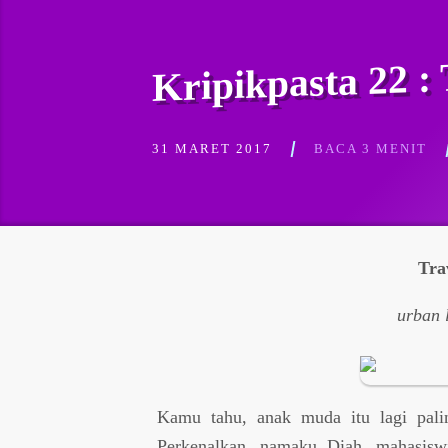
Kripikpasta 22 :
31 MARET 2017
BACA 3 MENIT
Tra
urban 
Kamu tahu, anak muda itu lagi palin
Perkenalkan, namaku Diah, mahasiswi