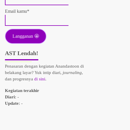
Email kamu*
AST Lendah!
Penasaran dengan kegiatan Anandastoon di
belakang layar? Yuk intip diari,
journaling
,
dan progresnya
di sini
.
Kegiatan terakhir
Diari:
-
Update:
-