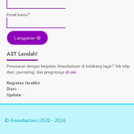
Email kamu*
AST Lendah!
Penasaran dengan kegiatan Anandastoon di belakang layar? Yuk intip
diari,
journaling
, dan progresnya
di sini
.
Kegiatan terakhir
Diari:
-
Update:
-
Statistik
A
Situs
Fa
© Anandastoon 2020 - 2026