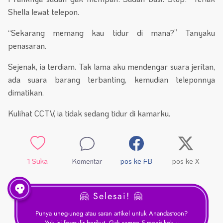
Shella lewat telepon.
“Sekarang memang kau tidur di mana?” Tanyaku
penasaran.
Sejenak, ia terdiam. Tak lama aku mendengar suara jeritan,
ada suara barang terbanting, kemudian teleponnya
dimatikan.
Kulihat CCTV, ia tidak sedang tidur di kamarku.
1
Suka
Komentar
pos ke FB
pos ke X
🤗 Selesai! 🤗
Punya uneg-uneg atau saran artikel untuk Anandastoon?
Yuk
isi formulir berikut
. Gak sampe 5 menit kok ~