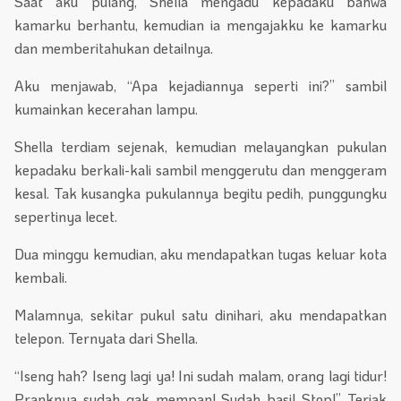
Saat aku pulang, Shella mengadu kepadaku bahwa
kamarku berhantu, kemudian ia mengajakku ke kamarku
dan memberitahukan detailnya.
Aku menjawab, “Apa kejadiannya seperti ini?” sambil
kumainkan kecerahan lampu.
Shella terdiam sejenak, kemudian melayangkan pukulan
kepadaku berkali-kali sambil menggerutu dan menggeram
kesal. Tak kusangka pukulannya begitu pedih, punggungku
sepertinya lecet.
Dua minggu kemudian, aku mendapatkan tugas keluar kota
kembali.
Malamnya, sekitar pukul satu dinihari, aku mendapatkan
telepon. Ternyata dari Shella.
“Iseng hah? Iseng lagi ya! Ini sudah malam, orang lagi tidur!
Pranknya sudah gak mempan! Sudah basi! Stop!” Teriak