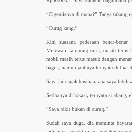
Rp30.000,-. Saya katakan bagaimana ji
“Cigentisnya di mana?” Tanya tukang o
“Curug kang.”
Kini suasana pedesaan benar-benar 
Melewati kampung turis, masih terus l
mobil masih terus masuk dengan menanj
bagus, namun jauhnya ternyata di luar 
Saya jadi agak kasihan, apa saya lebi
Setibanya di lokasi, ternyata si abang,
“Saya pikir bukan di curug.”
Sudah saya duga, dia meminta bayaran
jadi ingat sewaktu saya melakukan pe