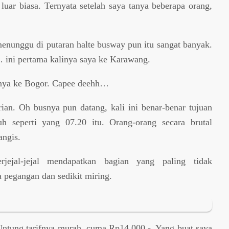
luar biasa. Ternyata setelah saya tanya beberapa orang,
nunggu di putaran halte busway pun itu sangat banyak.
… ini pertama kalinya saya ke Karawang.
nnya ke Bogor. Capee deehh…
ian. Oh busnya pun datang, kali ini benar-benar tujuan
 seperti yang 07.20 itu. Orang-orang secara brutal
angis.
ejal-jejal mendapatkan bagian yang paling tidak
 pegangan dan sedikit miring.
 Untung tarifnya murah, cuma Rp14.000,-. Yang buat saya