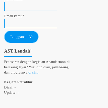
Email kamu*
AST Lendah!
Penasaran dengan kegiatan Anandastoon di
belakang layar? Yuk intip diari,
journaling
,
dan progresnya
di sini
.
Kegiatan terakhir
Diari:
-
Update:
-