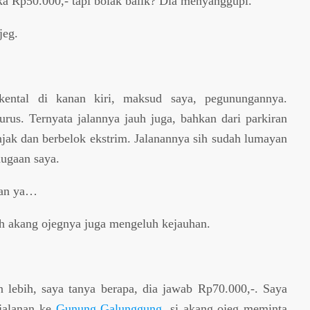
ka Rp50.000,- tapi bolak balik? Dia menyanggupi.
jeg.
kental di kanan kiri, maksud saya, pegunungannya.
urus. Ternyata jalannya jauh juga, bahkan dari parkiran
ak dan berbelok ekstrim. Jalanannya sih sudah lumayan
dugaan saya.
hkan ya…
 eh akang ojegnya juga mengeluh kejauhan.
 lebih, saya tanya berapa, dia jawab Rp70.000,-. Saya
rjalanan ke
Gunung Galunggung
, si akang ojeg meminta