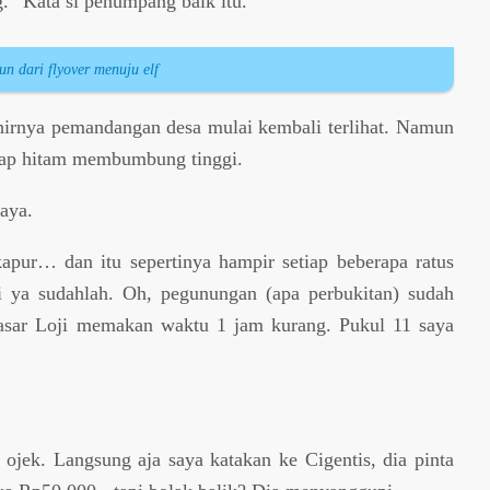
.” Kata si penumpang baik itu.
un dari flyover menuju elf
hirnya pemandangan desa mulai kembali terlihat. Namun
asap hitam membumbung tinggi.
saya.
apur… dan itu sepertinya hampir setiap beberapa ratus
i ya sudahlah. Oh, pegunungan (apa perbukitan) sudah
 Pasar Loji memakan waktu 1 jam kurang. Pukul 11 saya
 ojek. Langsung aja saya katakan ke Cigentis, dia pinta