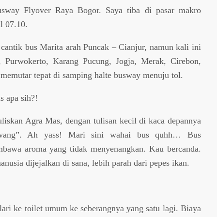
usway Flyover Raya Bogor. Saya tiba di pasar makro
l 07.10.
cantik bus Marita arah Puncak – Cianjur, namun kali ini
 Purwokerto, Karang Pucung, Jogja, Merak, Cirebon,
memutar tepat di samping halte busway menuju tol.
 apa sih?!
uliskan Agra Mas, dengan tulisan kecil di kaca depannya
awang”. Ah yass! Mari sini wahai bus quhh… Bus
mbawa aroma yang tidak menyenangkan. Kau bercanda.
usia dijejalkan di sana, lebih parah dari pepes ikan.
lari ke toilet umum ke seberangnya yang satu lagi. Biaya