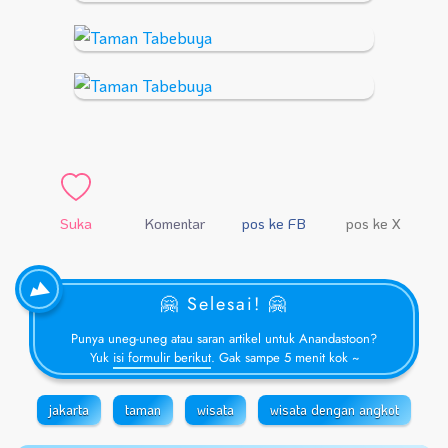
Suka
Komentar
pos ke FB
pos ke X
🤗 Selesai! 🤗
Punya uneg-uneg atau saran artikel untuk Anandastoon?
Yuk
isi formulir berikut
. Gak sampe 5 menit kok ~
jakarta
taman
wisata
wisata dengan angkot