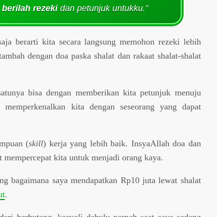
,
berilah rezeki
dan petunjuk untukku.”
saja berarti kita secara langsung memohon rezeki lebih
 tambah dengan doa paska shalat dan rakaat shalat-shalat
satunya bisa dengan memberikan kita petunjuk menuju
ya, memperkenalkan kita dengan seseorang yang dapat
ampuan (
skill
) kerja yang lebih baik. InsyaAllah doa dan
t mempercepat kita untuk menjadi orang kaya.
ng bagaimana saya mendapatkan Rp10 juta lewat shalat
ut
.
 dari berhutang, kecuali dahulu pernah saat saya sedang