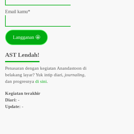
Email kamu*
AST Lendah!
Penasaran dengan kegiatan Anandastoon di
belakang layar? Yuk intip diari,
journaling
,
dan progresnya
di sini
.
Kegiatan terakhir
Diari:
-
Update:
-