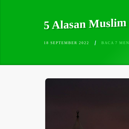
5 Alasan Muslim 
18 SEPTEMBER 2022
BACA 7 MEN