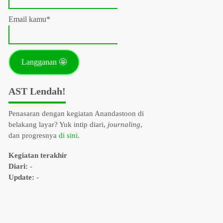
Email kamu*
AST Lendah!
Penasaran dengan kegiatan Anandastoon di
belakang layar? Yuk intip diari,
journaling
,
dan progresnya
di sini
.
Kegiatan terakhir
Diari:
-
Update:
-