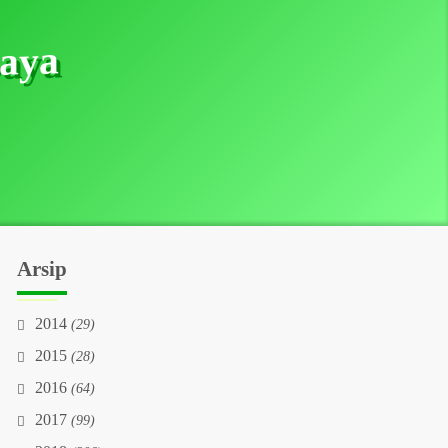
Saya
Arsip
2014
(29)
2015
(28)
2016
(64)
2017
(99)