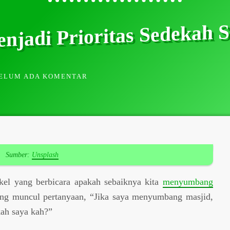
njadi Prioritas Sedekah 
ELUM ADA KOMENTAR
Sumber:
Unsplash
ikel yang berbicara apakah sebaiknya kita
menyumbang
ang muncul pertanyaan, “Jika saya menyumbang masjid,
kah saya kah?”